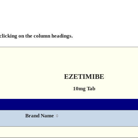
 clicking on the column headings.
EZETIMIBE
10mg Tab
Brand Name